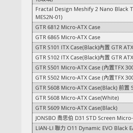
Fractal Design Meshify 2 Nano Black 
MES2N-01)
GTR 6812 Micro-ATX Case
GTR 6865 Micro-ATX Case
GTR S101 ITX Case(Black)內置 GTR A
GTR S102 ITX Case(Black)內置 GTR A
GTR S501 Micro-ATX Case (內置TFX 30
GTR S502 Micro-ATX Case (內置TFX 30
GTR S608 Micro-ATX Case(Black
GTR S608 Micro-ATX Case(White)
GTR S609 Micro-ATX Case(Black)
JONSBO 喬思伯 D31 STD Screen Micro-
LIAN-LI 聯力 O11 Dynamic EVO Black 