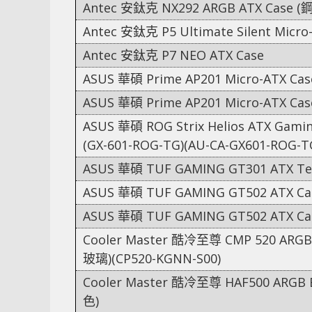
Antec 安鈦克 NX292 ARGB ATX Case 
Antec 安鈦克 P5 Ultimate Silent Micr
Antec 安鈦克 P7 NEO ATX Case
ASUS 華碩 Prime AP201 Micro-ATX Ca
ASUS 華碩 Prime AP201 Micro-ATX Ca
ASUS 華碩 ROG Strix Helios ATX Gam
(GX-601-ROG-TG)(AU-CA-GX601-ROG-T
ASUS 華碩 TUF GAMING GT301 ATX Te
ASUS 華碩 TUF GAMING GT502 ATX C
ASUS 華碩 TUF GAMING GT502 ATX C
Cooler Master 酷冷至尊 CMP 520 ARGB
玻璃)(CP520-KGNN-S00)
Cooler Master 酷冷至尊 HAF500 ARGB Bl
色)