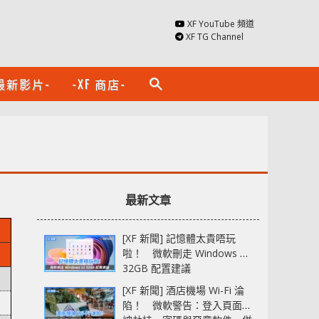
XF YouTube 頻道
XF TG Channel
最新影片-
-XF 商店-
search
最新文章
[XF 新聞] 記憶體太貴唔玩
啦！ 微軟刪走 Windows 11
32GB 配置建議
[XF 新聞] 酒店機場 Wi-Fi 淪
陷！ 微軟警告：登入頁面可