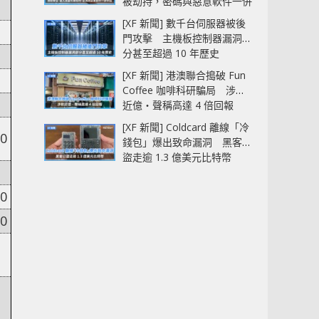
被劫持，密碼與惡意軟件一併
中招
[XF 新聞] 數千台伺服器被後
門攻擊 主機板控制器漏洞部
分甚至超過 10 年歷史
[XF 新聞] 港澳聯合搗破 Fun
Coffee 咖啡科研騙局 涉款
近億‧聲稱高達 4 倍回報
[XF 新聞] Coldcard 離線「冷
00
錢包」爆出致命漏洞 黑客已
盜走逾 1.3 億美元比特幣
00
00