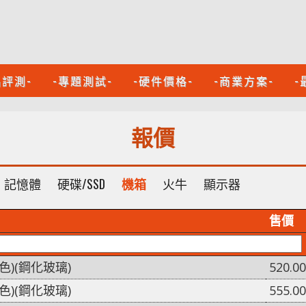
品評測-
-專題測試-
-硬件價格-
-商業方案-
-
報價
記憶體
硬碟/SSD
機箱
火牛
顯示器
售價
(黑色)(鋼化玻璃)
520.00
(白色)(鋼化玻璃)
555.00