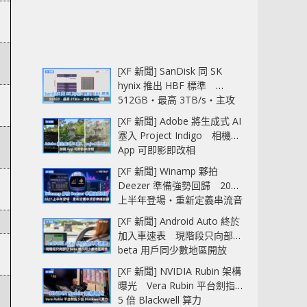
[XF 新聞] SanDisk 同 SK
hynix 推出 HBF 標準
512GB‧最高 3TB/s‧主攻
AI 記憶體
[XF 新聞] Adobe 將生成式 AI
塞入 Project Indigo 相機
App 可即影即改相
[XF 新聞] Winamp 夥拍
Deezer 準備強勢回歸 2027
上半年登場‧重新定義串流音
樂播放器
[XF 新聞] Android Auto 終於
加入車速表 現階段只向部分
beta 用戶同少數地區開放
[XF 新聞] NVIDIA Rubin 架構
曝光 Vera Rubin 平台劍指
5 倍 Blackwell 算力