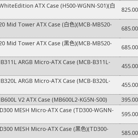
hiteEdition ATX Case (H500-WGNN-S01)(白
825.00
0 Mid Tower ATX Case (白色)(MCB-MB520-
685.00
0 Mid Tower ATX Case (黑色)(MCB-MB520-
685.00
11L ARGB Micro-ATX Case (MCB-B311L-
455.00
20L ARGB Micro-ATX Case (MCB-B320L-
455.00
00L V2 ATX Case (MB600L2-KG5N-S00)
395.00
300 MESH Micro-ATX Case (TD300-WGNN-
595.00
300 MESH Micro-ATX Case (黑色)(TD300-
585.00