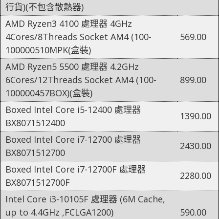
行貨)(不包含散熱器)
AMD Ryzen3 4100 處理器 4GHz
4Cores/8Threads Socket AM4 (100-
569.00
100000510MPK(盒裝)
AMD Ryzen5 5500 處理器 4.2GHz
6Cores/12Threads Socket AM4 (100-
899.00
100000457BOX)(盒裝)
Boxed Intel Core i5-12400 處理器
1390.00
BX8071512400
Boxed Intel Core i7-12700 處理器
2430.00
BX8071512700
Boxed Intel Core i7-12700F 處理器
2280.00
BX8071512700F
Intel Core i3-10105F 處理器 (6M Cache,
up to 4.4GHz ,FCLGA1200)
590.00