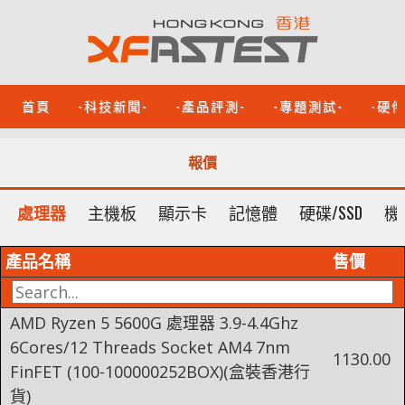
首頁
-科技新聞-
-產品評測-
-專題測試-
-硬
報價
處理器
主機板
顯示卡
記憶體
硬碟/SSD
機
產品名稱
售價
AMD Ryzen 5 5600G 處理器 3.9-4.4Ghz
6Cores/12 Threads Socket AM4 7nm
1130.00
FinFET (100-100000252BOX)(盒裝香港行
貨)